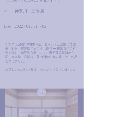
神奈川 三渓園
At
2022 / 01 / 01 ~ 03
Date
2022年に完成100周年を迎える横浜・三渓園にて開
催された「三溪園で過ごすお正月 ー 横浜市指定有
形文化財 鶴翔閣公開」にて、家元藤原素朝が玄
関、楽室棟、客間棟、茶の間棟の床の間に計８作品
を生けました。
​お越しいただいた皆様、ありがとうございました。