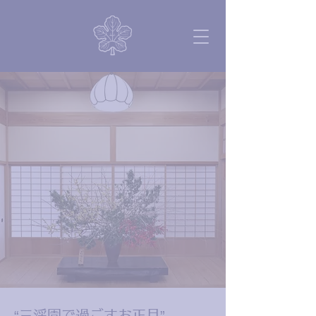
“三渓園で過ごすお正月”