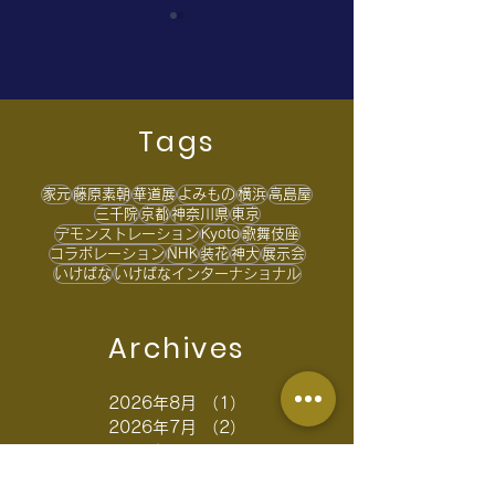
Tags
家元
藤原素朝
華道展
よみもの
横浜
高島屋
家元のよみもの Vol.1 紫
”メイド・イン
三千院
京都
神奈川県
東京
デモンストレーション
Kyoto
歌舞伎座
陽花
ナブル・プロジ
コラボレーション
NHK
装花
神大
展示会
いけばな
いけばなインターナショナル
記事掲載のお知
Archives
2026年8月
（1）
1件の記事
2026年7月
（2）
2件の記事
2026年5月
（1）
1件の記事
2026年4月
（2）
2件の記事