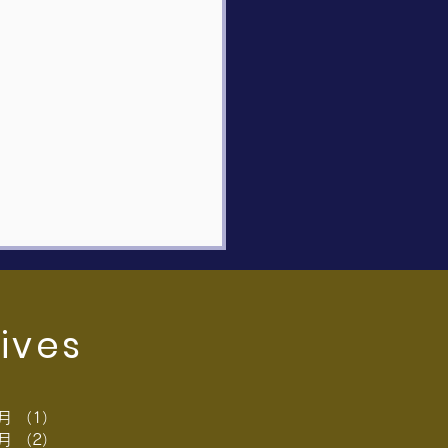
ives
8月
（1）
1件の記事
7月
（2）
2件の記事
ラワーデザイン life 7月