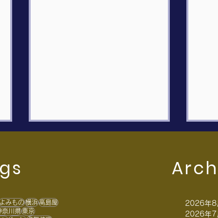
gs
Arch
よみもの
横浜
高島屋
2026年
神奈川県
東京
2026年
“中外日報”コラム掲載のお知
“フ