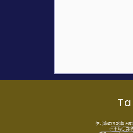
Ta
家元
藤原素朝
華道展
三千院
京都
第13回 三千院秋季華道展の