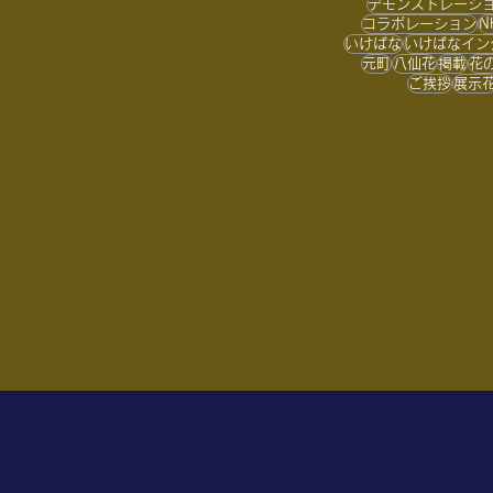
デモンストレーシ
コラボレーション
N
お知らせ
いけばな
いけばなイン
元町
八仙花
掲載
花
ご挨拶
展示