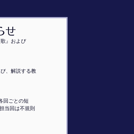
らせ
短歌』および
選び、解説する教
、各回ごとの短
担当回は不規則