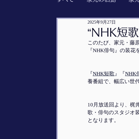
2025年9月27日
“NHK短
このたび、家元・藤原
『NHK俳句』の装花
『
NHK短歌
』『
NHK
養番組で、幅広い世
10月放送回より、梶
歌・俳句のスタジオ
となります。