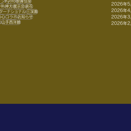
ョン
Kyoto
歌舞伎座
2026年
HK
神大
展示会
装花
らせ
号”
2026年
ターナショナル
三渓園
2026年
の心
コラボ
お知らせ
花
山手西洋館
2026年