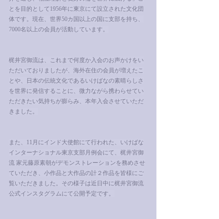
とを目的として1956年に東京にて設立された文化団
体です。現在、世界50カ国以上の国に支部を持ち、
7000名以上の会員が活動しています。
梶井宮御流は、これまで何度か入会のお声かけをい
ただいておりましたが、海外在住の会員が増えたこ
とや、日本の伝統文化であるいけばなの素晴らしさ
を世界に発信することに、微力ながら携わらせてい
ただきたい気持ちが膨らみ、本年入会させていただ
きました。
また、11月にインド大使館にて行われた、いけばな
インターナショナル東京支部月例会にて、梶井宮御
流 家元藤原素朝がデモンストレーションを務めさせ
ていただき、小作品と大作品の計２作品を皆様にご
覧いただきました。その様子は近日中に梶井宮御流
公式インスタグラムにて公開予定です。