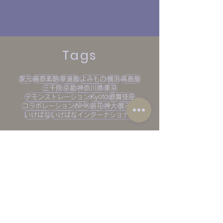
Tags
家元
藤原素朝
華道展
よみもの
横浜
高島屋
家元のよみもの Vol.6 い
家元のよみもの V
三千院
京都
神奈川県
東京
デモンストレーション
Kyoto
歌舞伎座
けばなデモンストレーシ
と向き合う
コラボレーション
NHK
装花
神大
展示会
いけばな
いけばなインターナショナル
ョン
Archives
2026年8月
（1）
1件の記事
2026年7月
（2）
2件の記事
2026年5月
（1）
1件の記事
2026年4月
（2）
2件の記事
2026年3月
（3）
3件の記事