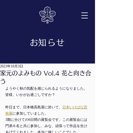
​お知らせ
2023年10月3日
家元のよみもの Vol.4 花と向き合
う
ようやく秋の気配を感じられるようになりました。
皆様、いかがお過ごしですか？
昨日まで、日本橋高島屋に於いて、
日本いけばな芸
術展
に参加していました。
3期に分けての6日間の展覧会です。この展覧会には
門弟６名と共に参加し、みな、頑張って作品を生け
あげてくれました。本当に嬉しいことでした。