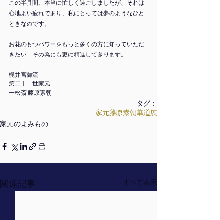
この半月間、本当に忙しく過ごしましたが、それは
心地よい疲れであり、私にとっては夢のようなひと
ときなのです。
お花のもつパワーをもっと多くの方に知っていただ
きたい、その為にも更に精進して参ります。
梶井宮御流 
第二十一世家元　
一松斎 藤原素朝
タグ：
家元
藤原素朝
華道展
家元のよみもの
関連記事
すべて表示