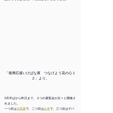
「復興応援いけばな展　つなげよう花の心１
２」より。
9月半ばから昨日まで、３つの展覧会が次々と開催さ
れました。
一つ目は
古民家
で、二つ目は
お寺
で、三つ目はデパ