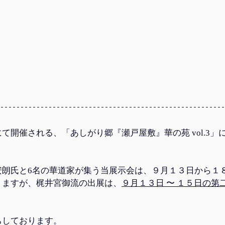
て開催される、「あしがり郷『瀬戸屋敷』華の苑 vol.3」
安朗氏と6名の華道家が集う当展示会は、９月１３日から１
りますが、梶井宮御流の出展は、
９月１３日 〜 １５日の第
ちしております。