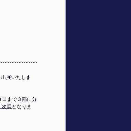
に出展いたしま
８日まで３部に分
二次展
となりま