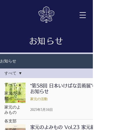
​お知らせ
お知らせ
すべて
すべて
“第58回 日本いけばな芸術展”の
お知らせ
家元の活
動
家元の活動
家元のよ
2025年5月16日
みもの
各支部
家元のよみもの Vol.23 家元継
その他