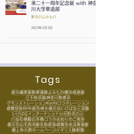
承二十一周年記念展 with 神奈
川大学華道部
家元のよみもの
2025年5月3日
Tags
家元
藤原素朝
華道展
よみもの
横浜
高島屋
三千院
京都
神奈川県
東京
デモンストレーション
Kyoto
コラボレーション
歌舞伎座
NHK
装花
神大
展示会
いけばな
三渓園
いけばなインターナショナル
元町
花の心
八仙花
掲載
日本橋
コラボ
お知らせ
ご挨拶
展示花
山手西洋館
支部
新宿
歌舞伎
名流華道展
増上寺
大原
ホームページ
イギリス館
新聞