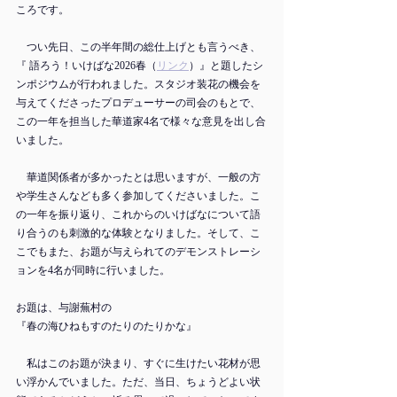
ころです。
　つい先日、この半年間の総仕上げとも言うべき、
『 語ろう！いけばな2026春（
リンク
）』と題したシ
ンポジウムが行われました。スタジオ装花の機会を
与えてくださったプロデューサーの司会のもとで、
この一年を担当した華道家4名で様々な意見を出し合
いました。
　華道関係者が多かったとは思いますが、一般の方
や学生さんなども多く参加してくださいました。こ
の一年を振り返り、これからのいけばなについて語
り合うのも刺激的な体験となりました。そして、こ
こでもまた、お題が与えられてのデモンストレーシ
ョンを4名が同時に行いました。
お題は、与謝蕪村の
『春の海ひねもすのたりのたりかな』
　私はこのお題が決まり、すぐに生けたい花材が思
い浮かんでいました。ただ、当日、ちょうどよい状