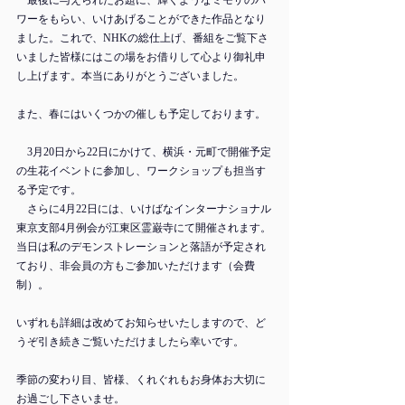
　最後に与えられたお題に、輝くようなミモザのパ
ワーをもらい、いけあげることができた作品となり
ました。これで、NHKの総仕上げ、番組をご覧下さ
いました皆様にはこの場をお借りして心より御礼申
し上げます。本当にありがとうございました。
また、春にはいくつかの催しも予定しております。
　3月20日から22日にかけて、横浜・元町で開催予定
の生花イベントに参加し、ワークショップも担当す
る予定です。
　さらに4月22日には、いけばなインターナショナル
東京支部4月例会が江東区霊巌寺にて開催されます。
当日は私のデモンストレーションと落語が予定され
ており、非会員の方もご参加いただけます（会費
制）。
いずれも詳細は改めてお知らせいたしますので、ど
うぞ引き続きご覧いただけましたら幸いです。
季節の変わり目、皆様、くれぐれもお身体お大切に
お過ごし下さいませ。