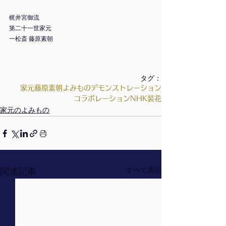
梶井宮御流
第二十一世家元　
一松斎 藤原素朝
タグ：
家元
藤原素朝
よみもの
デモンストレーション
コラボレーション
NHK
装花
家元のよみもの
関連記事
すべて表示