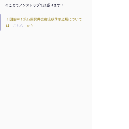
そこまでノンストップで頑張ります！
！開催中！第12回梶井宮御流秋季華道展について
は　
こちら
　から