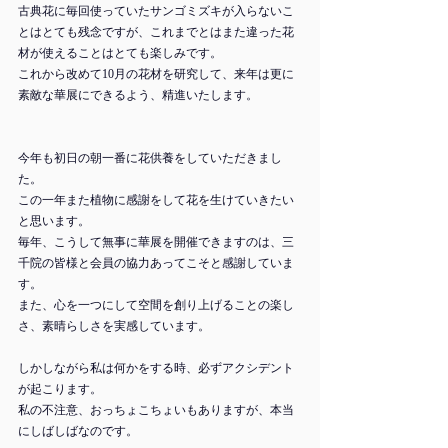
古典花に毎回使っていたサンゴミズキが入らないこ
とはとても残念ですが、これまでとはまた違った花
材が使えることはとても楽しみです。
これから改めて10月の花材を研究して、来年は更に
素敵な華展にできるよう、精進いたします。
今年も初日の朝一番に花供養をしていただきまし
た。
この一年また植物に感謝をして花を生けていきたい
と思います。
毎年、こうして無事に華展を開催できますのは、三
千院の皆様と会員の協力あってこそと感謝していま
す。
また、心を一つにして空間を創り上げることの楽し
さ、素晴らしさを実感しています。
しかしながら私は何かをする時、必ずアクシデント
が起こります。
私の不注意、おっちょこちょいもありますが、本当
にしばしばなのです。