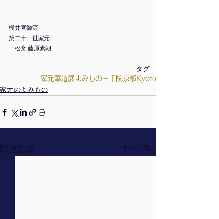
梶井宮御流
第二十一世家元　
一松斎 藤原素朝
タグ：
家元
華道展
よみもの
三千院
京都
Kyoto
家元のよみもの
関連記事
すべて表示