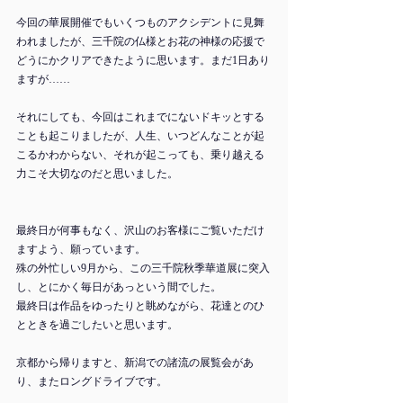
今回の華展開催でもいくつものアクシデントに見舞
われましたが、三千院の仏様とお花の神様の応援で
どうにかクリアできたように思います。まだ1日あり
ますが……
それにしても、今回はこれまでにないドキッとする
ことも起こりましたが、人生、いつどんなことが起
こるかわからない、それが起こっても、乗り越える
力こそ大切なのだと思いました。
最終日が何事もなく、沢山のお客様にご覧いただけ
ますよう、願っています。
殊の外忙しい9月から、この三千院秋季華道展に突入
し、とにかく毎日があっという間でした。
最終日は作品をゆったりと眺めながら、花達とのひ
とときを過ごしたいと思います。
京都から帰りますと、新潟での諸流の展覧会があ
り、またロングドライブです。